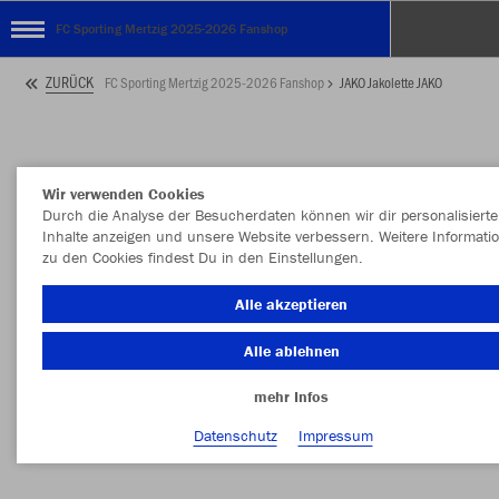
FC Sporting Mertzig 2025-2026 Fanshop
ZURÜCK
FC Sporting Mertzig 2025-2026 Fanshop
JAKO Jakolette JAKO
Wir verwenden Cookies
Durch die Analyse der Besucherdaten können wir dir personalisierte
Inhalte anzeigen und unsere Website verbessern. Weitere Informati
zu den Cookies findest Du in den Einstellungen.
Alle akzeptieren
Alle ablehnen
mehr Infos
Datenschutz
Impressum