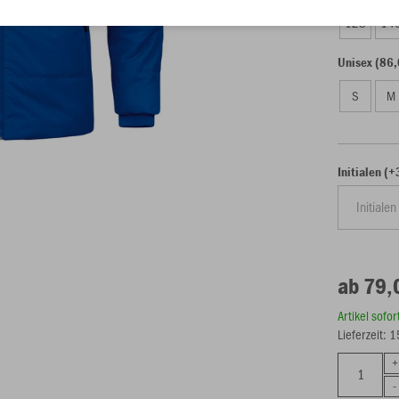
128
14
Unisex (86,
S
M
Initialen (
ab 79,
Artikel sofo
Lieferzeit: 