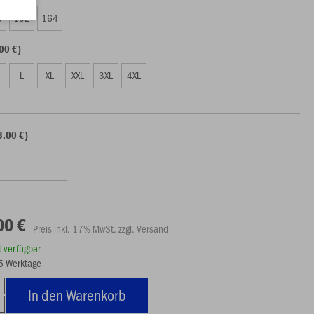
0
152
164
00 €)
L
XL
XXL
3XL
4XL
+3,00 €)
00 €
Preis inkl. 17% MwSt. zzgl. Versand
rt verfügbar
15 Werktage
In den Warenkorb