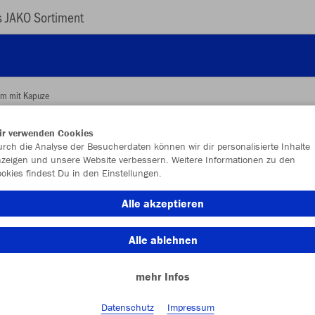
 JAKO Sortiment
am mit Kapuze
ir verwenden Cookies
rch die Analyse der Besucherdaten können wir dir personalisierte Inhalte
JAK
zeigen und unsere Website verbessern. Weitere Informationen zu den
Kap
okies findest Du in den Einstellungen.
Alle akzeptieren
Alle ablehnen
Einzelau
mehr Infos
Kinder (79,
Datenschutz
Impressum