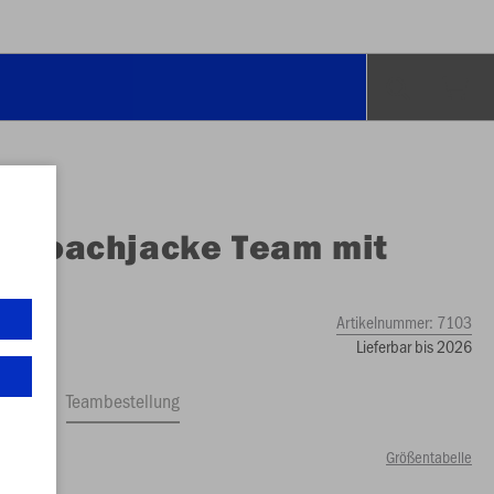
O
Coachjacke Team mit
uze
Artikelnummer:
7103
Lieferbar bis 2026
ftrag
Teambestellung
Größentabelle
00 €)