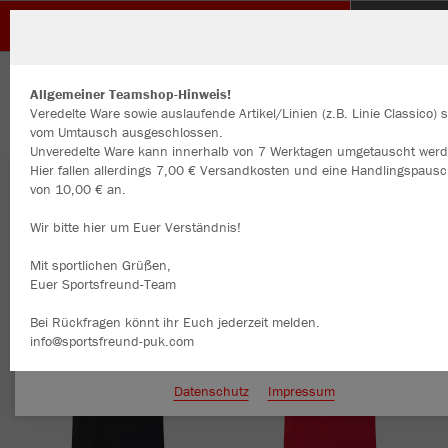
FC Kaichen
Herzlich Willkommen im Teamshop FC Kaichen
Allgemeiner Teamshop-Hinweis!
Veredelte Ware sowie auslaufende Artikel/Linien (z.B. Linie Classico) 
vom Umtausch ausgeschlossen.
Unveredelte Ware kann innerhalb von 7 Werktagen umgetauscht werd
Nachhaltig
Farbe
Hier fallen allerdings 7,00 € Versandkosten und eine Handlingspausc
Wir verwenden Cookies
von 10,00 € an.
Durch die Analyse der Besucherdaten können wir dir personalisierte
Inhalte anzeigen und unsere Website verbessern. Weitere Informati
Wir bitte hier um Euer Verständnis!
zu den Cookies findest Du in den Einstellungen.
Mit sportlichen Grüßen,
Alle akzeptieren
Euer Sportsfreund-Team
Alle ablehnen
Bei Rückfragen könnt ihr Euch jederzeit melden.
info@sportsfreund-puk.com
mehr Infos
Datenschutz
Impressum