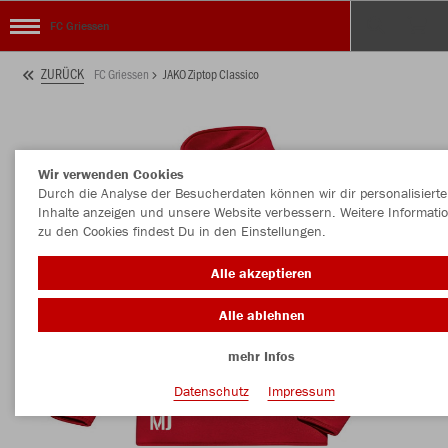
FC Griessen
ZURÜCK
FC Griessen
JAKO Ziptop Classico
Wir verwenden Cookies
Durch die Analyse der Besucherdaten können wir dir personalisierte
Inhalte anzeigen und unsere Website verbessern. Weitere Informati
zu den Cookies findest Du in den Einstellungen.
Alle akzeptieren
Alle ablehnen
mehr Infos
Datenschutz
Impressum