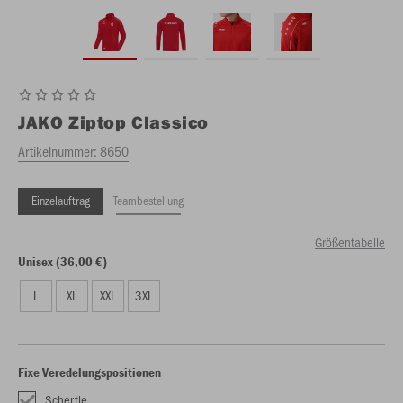
JAKO
Ziptop Classico
Artikelnummer:
8650
Einzelauftrag
Teambestellung
Größentabelle
Unisex (36,00 €)
L
XL
XXL
3XL
Fixe Veredelungspositionen
Schertle