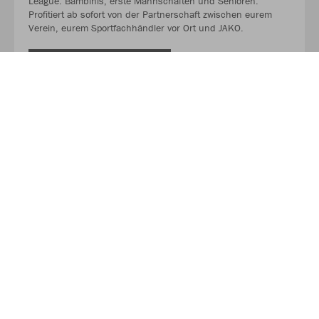
League. Bambinis, erste Mannschaften und Senioren.
Profitiert ab sofort von der Partnerschaft zwischen eurem
Verein, eurem Sportfachhändler vor Ort und JAKO.
MEHR LESEN
Über JAKO
Aus der Garage zum führenden Teamsport-Ausrüster. Die
Erfolgsgeschichte von JAKO beginnt 1989 und dauert bis
heute an. Seit der Gründung ist es das Ziel von JAKO, der
optimale Partner für alle Teams zu sein. In Deutschland,