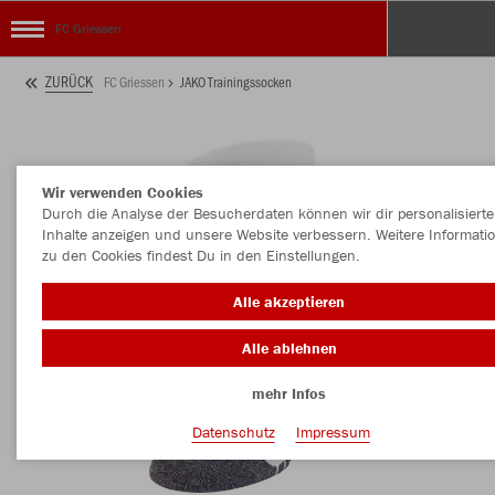
FC Griessen
ZURÜCK
FC Griessen
JAKO Trainingssocken
Wir verwenden Cookies
Durch die Analyse der Besucherdaten können wir dir personalisierte
Inhalte anzeigen und unsere Website verbessern. Weitere Informati
zu den Cookies findest Du in den Einstellungen.
Alle akzeptieren
Alle ablehnen
mehr Infos
Datenschutz
Impressum