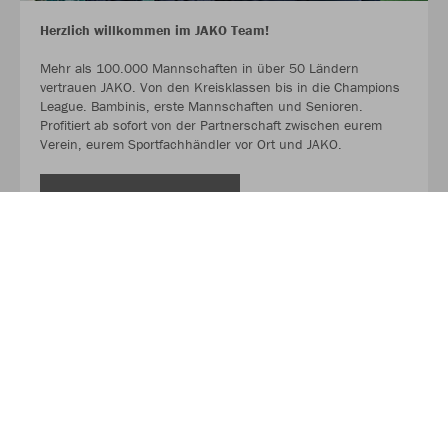
Herzlich willkommen im JAKO Team!
Mehr als 100.000 Mannschaften in über 50 Ländern
vertrauen JAKO. Von den Kreisklassen bis in die Champions
League. Bambinis, erste Mannschaften und Senioren.
Profitiert ab sofort von der Partnerschaft zwischen eurem
Verein, eurem Sportfachhändler vor Ort und JAKO.
MEHR LESEN