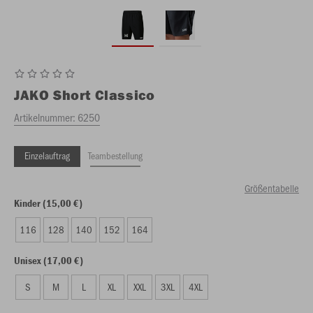
JAKO
Short Classico
Artikelnummer:
6250
Einzelauftrag
Teambestellung
Größentabelle
Kinder (15,00 €)
116
128
140
152
164
Unisex (17,00 €)
S
M
L
XL
XXL
3XL
4XL