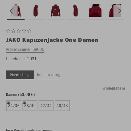
JAKO
Kapuzenjacke One Damen
Artikelnummer:
6800D
Lieferbar bis 2031
Einzelauftrag
Teambestellung
Größentabelle
Damen (53,00 €)
34/36
38/40
42/44
46/48
Fixe Veredelungspositionen