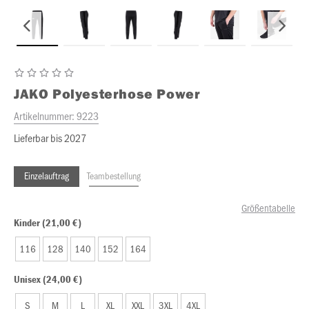
JAKO
Polyesterhose Power
Artikelnummer:
9223
Lieferbar bis 2027
Einzelauftrag
Teambestellung
Größentabelle
Kinder (21,00 €)
116
128
140
152
164
Unisex (24,00 €)
S
M
L
XL
XXL
3XL
4XL