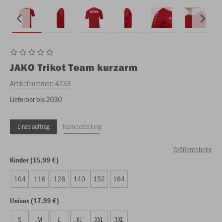
JAKO
Trikot Team kurzarm
Artikelnummer:
4233
Lieferbar bis 2030
Einzelauftrag
Teambestellung
Größentabelle
Kinder (15,99 €)
104
116
128
140
152
164
Unisex (17,99 €)
S
M
L
XL
XXL
3XL