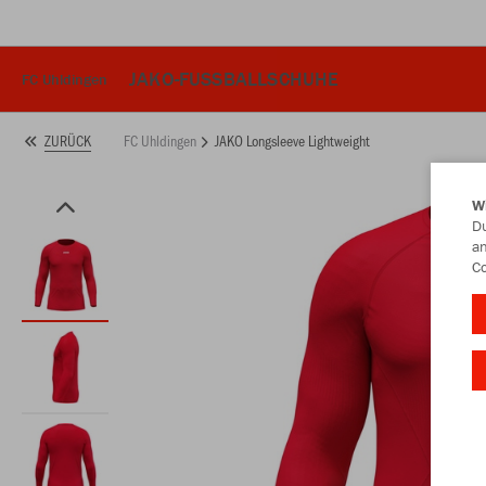
JAKO-FUSSBALLSCHUHE
FC Uhldingen
FC Uhldingen
JAKO Longsleeve Lightweight
ZURÜCK
W
Du
an
Co