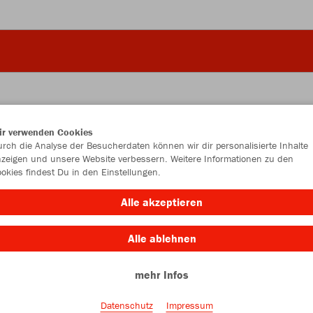
ir verwenden Cookies
JAK
rch die Analyse der Besucherdaten können wir dir personalisierte Inhalte
zeigen und unsere Website verbessern. Weitere Informationen zu den
okies findest Du in den Einstellungen.
rot
Alle akzeptieren
Alle ablehnen
mehr Infos
Einzelau
Datenschutz
Impressum