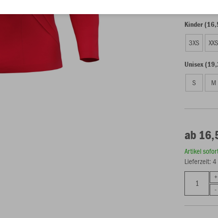
Kinder (16,
3XS
XX
Unisex (19,
S
M
ab 16,
Artikel sofo
Lieferzeit: 