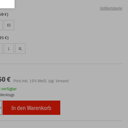
Größentabelle
50 €)
S
XS
25 €)
L
XL
50 €
Preis inkl. 19% MwSt. zzgl. Versand
rt verfügbar
4 Werktage
In den Warenkorb