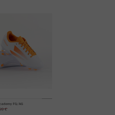
cademy FG/AG
99 €