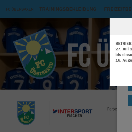
TRAININGSBEKLEIDUNG
FREIZEITB
FC ÜBERSAXEN
BETRIEB
27. Juli
bis einsc
W
16. Augu
Du
an
Co
Farbe