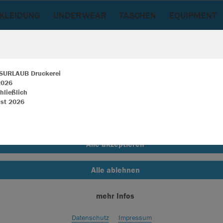
EKLEIDUNG
UNDERWEAR
TASCHEN
EQUIPMENT
SURLAUB Druckerei
 2026
hließlich
ir verwenden Cookies
st 2026
rch die Analyse der Besucherdaten können wir dir personalisierte Inhalte
zeigen und unsere Website verbessern. Weitere Informationen zu den
okies findest Du in den Einstellungen.
Alle akzeptieren
Alle ablehnen
mehr Infos
Datenschutz
Impressum