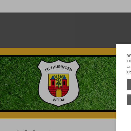
JACKEN
SHIRTS & PULLOVER
FC Thüringen Weida
e.V.
FREIZEIT
TRIKOT
W
Du
an
Co