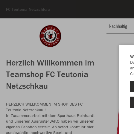
FC Teutonia Netzschkau
Nachhaltig
W
Herzlich Willkommen im
Du
an
Teamshop FC Teutonia
Co
Netzschkau
HERZLICH WILLKOMMEN IM SHOP DES FC
Teutonia Netzschkau !
In Zusammenarbeit mit dem Sporthaus Reinhardt
und unserem Ausrüster JAKO haben wir unseren
eigenen Fanshop erstellt. Ab sofort könnt ihr hier
ausgewählte, hochwertige Sport- und