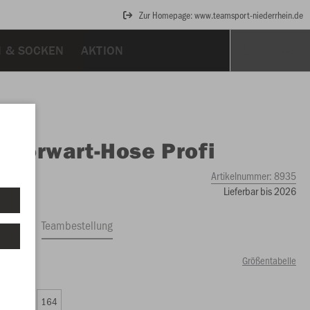
Zur Homepage: www.teamsport-niederrhein.de
N & SOCKEN
AKTION
O
Torwart-Hose Profi
Artikelnummer:
8935
Lieferbar bis 2026
ftrag
Teambestellung
Größentabelle
99 €)
0
152
164