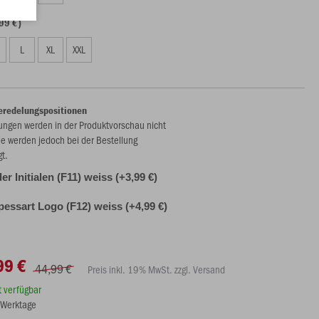
99 €)
L
XL
XXL
eredelungspositionen
ungen werden in der Produktvorschau nicht
ie werden jedoch bei der Bestellung
gt.
der Initialen (F11) weiss (+3,99 €)
essart Logo (F12) weiss (+4,99 €)
99 €
44,99 €
Preis inkl. 19% MwSt. zzgl. Versand
rt verfügbar
8 Werktage