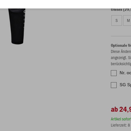
Unisex (29,
S
M
Optionale V
Diese Änder
angezeigt. S
berücksichti
Nr. o
SG Sp
ab 24,
Artikel sofo
Lieferzeit: 