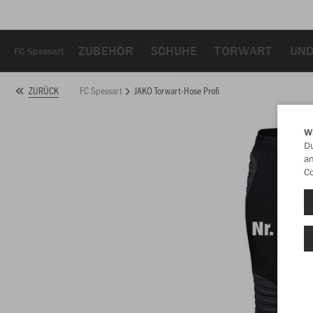
ZUBEHÖR
SCHUHE
TORWART
UN
FC Spessart
FC Spessart
JAKO Torwart-Hose Profi
ZURÜCK
W
Du
an
Co