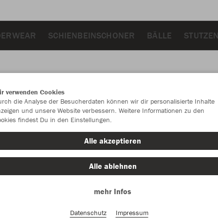
DERWEAR
SCHIENBEINSCHONER
BÄLLE
STUTZE
ir verwenden Cookies
JAK
rch die Analyse der Besucherdaten können wir dir personalisierte Inhalte
zeigen und unsere Website verbessern. Weitere Informationen zu den
okies findest Du in den Einstellungen.
Alle akzeptieren
Einzelau
Alle ablehnen
mehr Infos
Kinder (24,
128
14
Datenschutz
Impressum