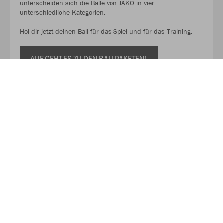
unterscheiden sich die Bälle von JAKO in vier
unterschiedliche Kategorien.
Hol dir jetzt deinen Ball für das Spiel und für das Training.
AUF GEHT ES ZU DEN BALLPAKETEN!
Kaufe Deinen Geschenkgutschein zum Verschenken!
Mit unserem Gutschein schenkst du Flexibilität, Qualität und
eine große Auswahl. So kann der oder die Beschenkte selbst