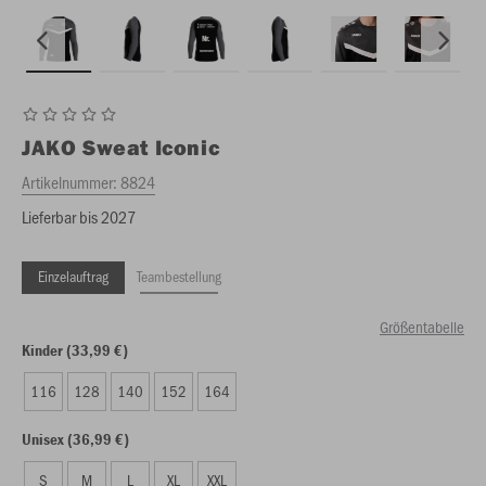
JAKO
Sweat Iconic
Artikelnummer:
8824
Lieferbar bis 2027
Einzelauftrag
Teambestellung
Größentabelle
Kinder (33,99 €)
116
128
140
152
164
Unisex (36,99 €)
S
M
L
XL
XXL