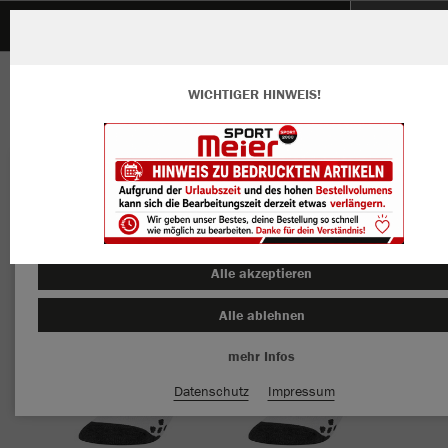
FC Schwarzach
ZURÜCK
FC Schwarzach
JAKO Stutzenstrumpf Allround
WICHTIGER HINWEIS!
Wir verwenden Cookies
Durch die Analyse der Besucherdaten können wir dir personalisierte
Inhalte anzeigen und unsere Website verbessern. Weitere Informati
zu den Cookies findest Du in den Einstellungen.
Alle akzeptieren
Alle ablehnen
mehr Infos
Datenschutz
Impressum