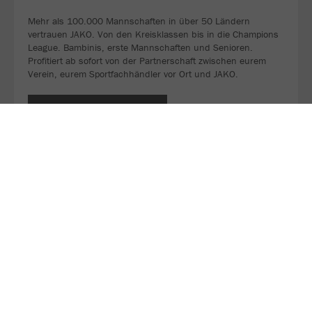
Mehr als 100.000 Mannschaften in über 50 Ländern
vertrauen JAKO. Von den Kreisklassen bis in die Champions
League. Bambinis, erste Mannschaften und Senioren.
Profitiert ab sofort von der Partnerschaft zwischen eurem
Verein, eurem Sportfachhändler vor Ort und JAKO.
MEHR LESEN
Über JAKO