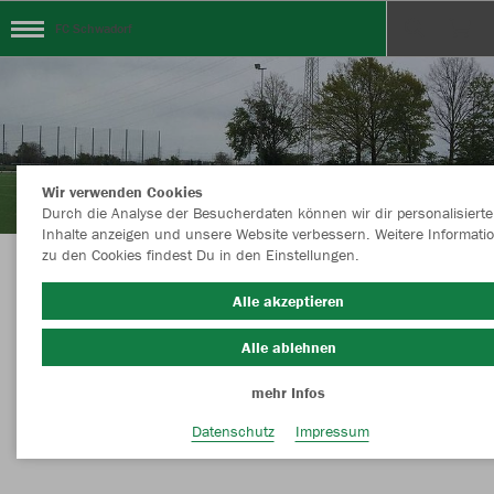
FC Schwadorf
Wir verwenden Cookies
Durch die Analyse der Besucherdaten können wir dir personalisierte
Inhalte anzeigen und unsere Website verbessern. Weitere Informati
zu den Cookies findest Du in den Einstellungen.
FC Schwadorf Teamshop Powered by
Alle akzeptieren
sports12.de
Alle ablehnen
mehr Infos
Nachhaltig
Farbe
Datenschutz
Impressum