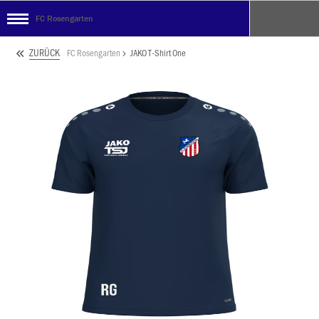
FC Rosengarten
ZURÜCK
FC Rosengarten
JAKO T-Shirt One