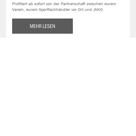
Profitiert ab sofort von der Partnerschaft zwischen eurem
Verein, eurem Sportfachhändler vor Ort und JAKO.
MEHR LESEN
Über JAKO
Aus der Garage zum führenden Teamsport-Ausrüster. Die
Erfolgsgeschichte von JAKO beginnt 1989 und dauert bis
heute an. Seit der Gründung ist es das Ziel von JAKO, der
optimale Partner für alle Teams zu sein. In Deutschland,