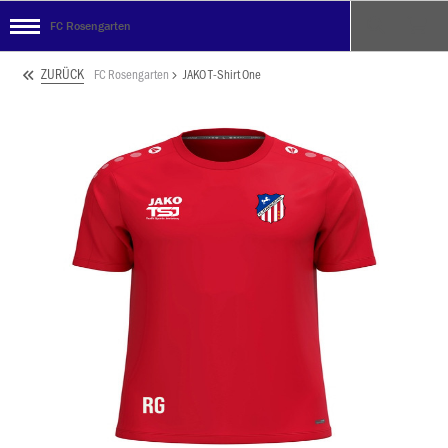
FC Rosengarten
ZURÜCK
FC Rosengarten
JAKO T-Shirt One