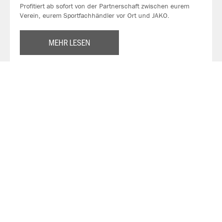
Profitiert ab sofort von der Partnerschaft zwischen eurem
Verein, eurem Sportfachhändler vor Ort und JAKO.
MEHR LESEN
Über JAKO
Aus der Garage zum führenden Teamsport-Ausrüster. Die
Erfolgsgeschichte von JAKO beginnt 1989 und dauert bis
heute an. Seit der Gründung ist es das Ziel von JAKO, der
optimale Partner für alle Teams zu sein. In Deutschland,