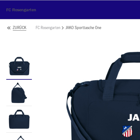
FC Rosengarten
FC Rosengarten
JAKO Sporttasche One
ZURÜCK