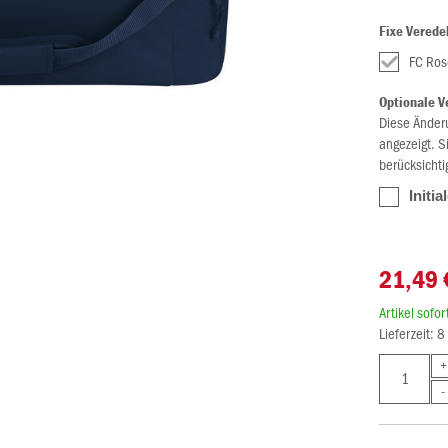
Fixe Verede
FC Ros
Optionale V
Diese Änder
angezeigt. S
berücksichti
Initi
21,49 
Artikel sofo
Lieferzeit: 