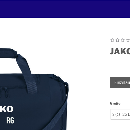
JAK
Einzelau
Größe
S (ca. 25 L