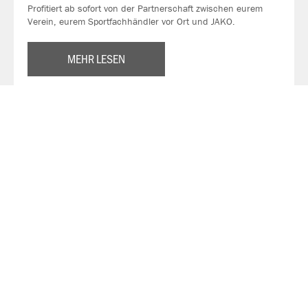
Profitiert ab sofort von der Partnerschaft zwischen eurem
Verein, eurem Sportfachhändler vor Ort und JAKO.
MEHR LESEN
Über JAKO
Aus der Garage zum führenden Teamsport-Ausrüster. Die
Erfolgsgeschichte von JAKO beginnt 1989 und dauert bis
heute an. Seit der Gründung ist es das Ziel von JAKO, der
optimale Partner für alle Teams zu sein. In Deutschland,