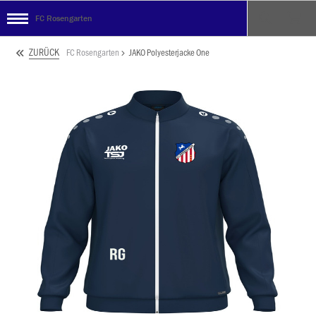
FC Rosengarten
ZURÜCK
FC Rosengarten
JAKO Polyesterjacke One