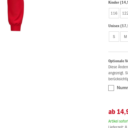
Kinder (14,
116
12
Unisex (17,
S
M
Optionale V
Diese Änder
angezeigt. S
berücksichti
Numme
ab 14,
Artikel sofo
Lieferzeit: 