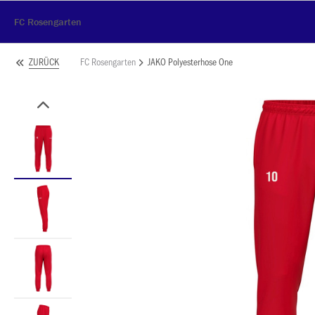
FC Rosengarten
FC Rosengarten
JAKO Polyesterhose One
ZURÜCK