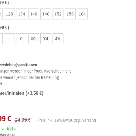
99 €)
2
128
134
140
146
152
158
164
99 €)
L
XL
XXL
3XL
4XL
eredelungspositionen
ungen werden in der Produktvorschau nicht
ie werden jedoch bei der Bestellung
gt.
r/Initialen (+3,50 €)
99 €
24,99 €
Preis inkl. 19% MwSt. zzgl. Versand
rt verfügbar
8 Werktage