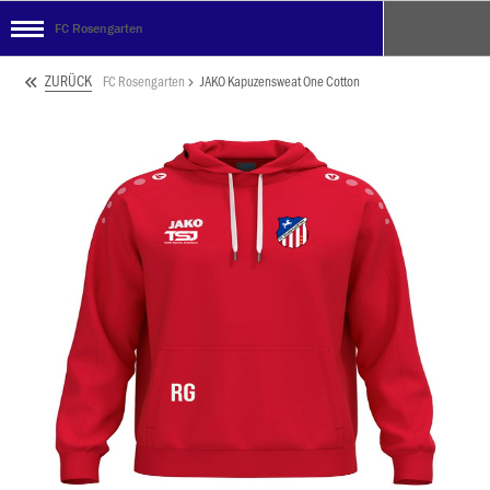
FC Rosengarten
ZURÜCK
FC Rosengarten
JAKO Kapuzensweat One Cotton