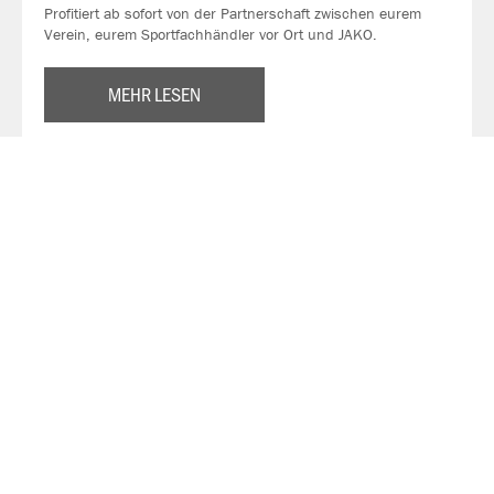
Profitiert ab sofort von der Partnerschaft zwischen eurem
Verein, eurem Sportfachhändler vor Ort und JAKO.
MEHR LESEN
Über JAKO
Aus der Garage zum führenden Teamsport-Ausrüster. Die
Erfolgsgeschichte von JAKO beginnt 1989 und dauert bis
heute an. Seit der Gründung ist es das Ziel von JAKO, der
optimale Partner für alle Teams zu sein. In Deutschland,