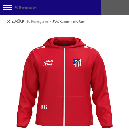
FC Rosengarten
ZURÜCK
FC Rosengarten
JAKO Kapuzenjacke One