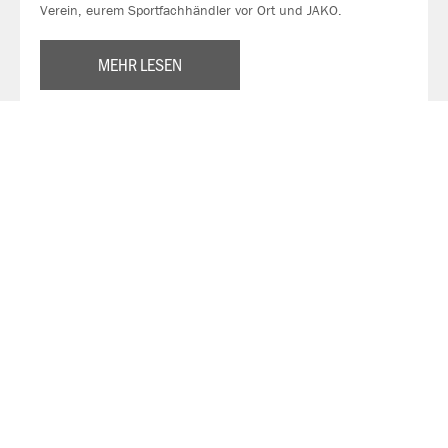
Verein, eurem Sportfachhändler vor Ort und JAKO.
MEHR LESEN
Über JAKO
Aus der Garage zum führenden Teamsport-Ausrüster. Die
Erfolgsgeschichte von JAKO beginnt 1989 und dauert bis
heute an. Seit der Gründung ist es das Ziel von JAKO, der
optimale Partner für alle Teams zu sein. In Deutschland,
weltweit und von der Kreisklasse bis in die Champions