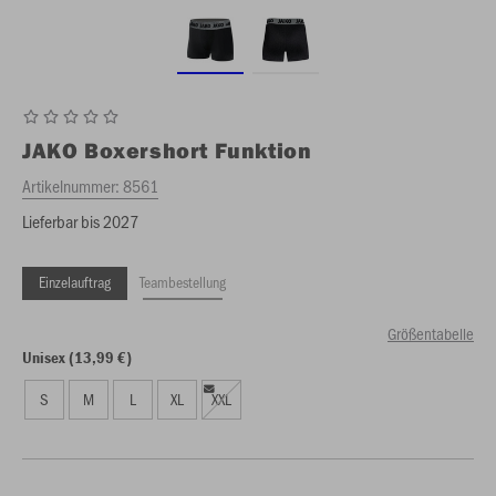
JAKO
Boxershort Funktion
Artikelnummer:
8561
Lieferbar bis 2027
Einzelauftrag
Teambestellung
Größentabelle
Unisex (13,99 €)
S
M
L
XL
XXL