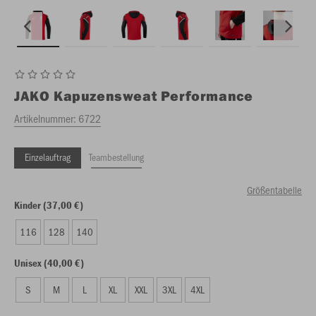
JAKO
Kapuzensweat Performance
Artikelnummer:
6722
Einzelauftrag
Teambestellung
Größentabelle
Kinder (37,00 €)
116
128
140
Unisex (40,00 €)
S
M
L
XL
XXL
3XL
4XL