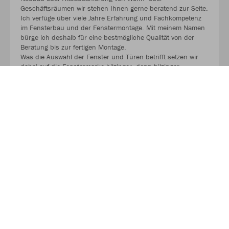
Geschäftsräumen wir stehen Ihnen gerne beratend zur Seite.
Ich verfüge über viele Jahre Erfahrung und Fachkompetenz
im Fensterbau und der Fenstermontage. Mit meinem Namen
bürge ich deshalb für eine bestmögliche Qualität von der
Beratung bis zur fertigen Montage.
Was die Auswahl der Fenster und Türen betrifft setzen wir
dabei auf die Fenstermarke hilzinger, denn hilzinger
produziert nach dem RAL Gütezeichen und zählt zu den
führenden Herstellern in Deutschland. Das RAL Gütezeichen
steht für höchste Fensterqualität.
MEHR LESEN