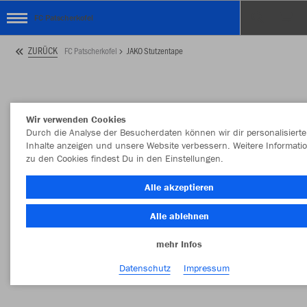
FC Patscherkofel
ZURÜCK
FC Patscherkofel
JAKO Stutzentape
Wir verwenden Cookies
Durch die Analyse der Besucherdaten können wir dir personalisierte
Inhalte anzeigen und unsere Website verbessern. Weitere Informati
zu den Cookies findest Du in den Einstellungen.
Alle akzeptieren
Alle ablehnen
mehr Infos
Datenschutz
Impressum