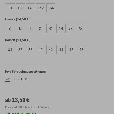
116
128
140
152
164
Unisex (14,50 €)
S
M
L
XL
XXL
3XL
4XL
5XL
Damen (14,50 €)
34
36
38
40
42
44
46
48
Fixe Veredelungspositionen
LOGO FCM
ab 13,50 €
Preis inkl. 20% MwSt. zzgl. Versand