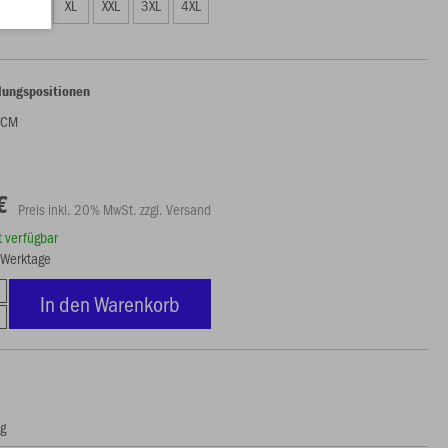
L
XL
XXL
3XL
4XL
lungspositionen
FCM
€
Preis inkl. 20% MwSt. zzgl. Versand
rt verfügbar
8 Werktage
In den Warenkorb
ng