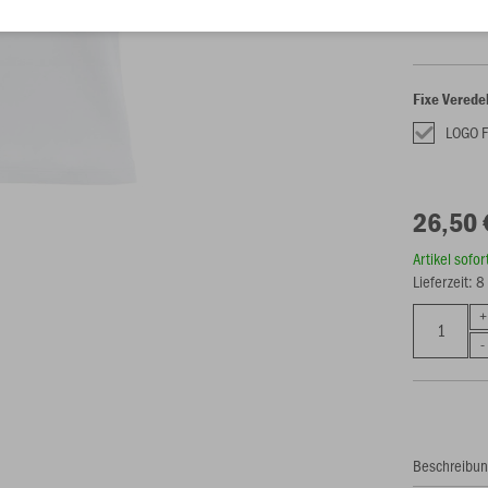
S
M
Fixe Verede
LOGO 
26,50 
Artikel sofo
Lieferzeit: 
Beschreibu