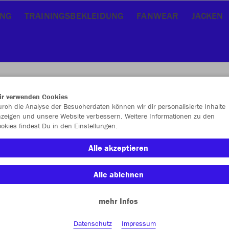
UNG
TRAININGSBEKLEIDUNG
FANWEAR
JACKEN
ir verwenden Cookies
rch die Analyse der Besucherdaten können wir dir personalisierte Inhalte
JAK
zeigen und unsere Website verbessern. Weitere Informationen zu den
okies findest Du in den Einstellungen.
Alle akzeptieren
Alle ablehnen
Einzelau
mehr Infos
Unisex (26,
Datenschutz
Impressum