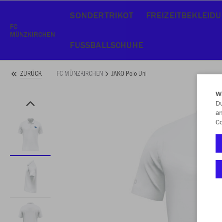
SONDERTRIKOT
FREIZEITBEKLEID
FC
MÜNZKIRCHEN
FUSSBALLSCHUHE
FC MÜNZKIRCHEN
JAKO Polo Uni
ZURÜCK
W
Du
an
Co