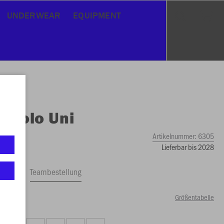
UNDERWEAR
EQUIPMENT
O
Polo Uni
Artikelnummer:
6305
Lieferbar bis 2028
ftrag
Teambestellung
Größentabelle
50 €)