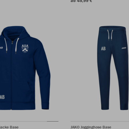
ab 45,99 €
jacke Base
JAKO Jogginghose Base