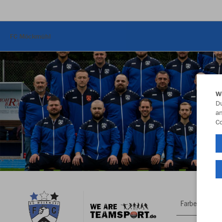
FC Möckmühl
W
Du
an
Co
Farbe