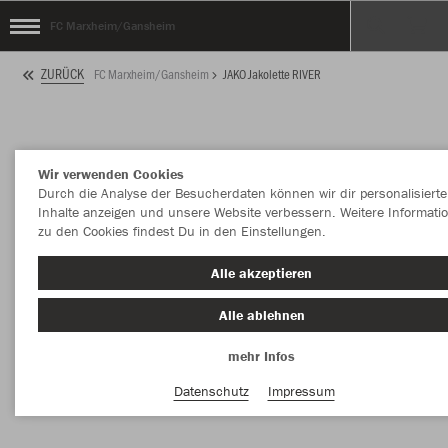
FC Marxheim/Gansheim
ZURÜCK
FC Marxheim/Gansheim
JAKO Jakolette RIVER
Wir verwenden Cookies
Durch die Analyse der Besucherdaten können wir dir personalisierte
Inhalte anzeigen und unsere Website verbessern. Weitere Informati
zu den Cookies findest Du in den Einstellungen.
Alle akzeptieren
Alle ablehnen
mehr Infos
Datenschutz
Impressum