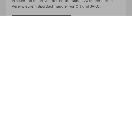
Profitiert ab sofort von der Partnerschaft zwischen eurem
Verein, eurem Sportfachhändler vor Ort und JAKO.
MEHR LESEN
Über JAKO
Aus der Garage zum führenden Teamsport-Ausrüster. Die
Erfolgsgeschichte von JAKO beginnt 1989 und dauert bis
heute an. Seit der Gründung ist es das Ziel von JAKO, der
optimale Partner für alle Teams zu sein. In Deutschland,
weltweit und von der Kreisklasse bis in die Champions