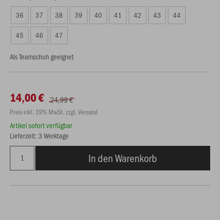
36
37
38
39
40
41
42
43
44
45
46
47
Als Teamschuh geeignet
14,00 €
24,99 €
Preis inkl. 19% MwSt. zzgl. Versand
Artikel sofort verfügbar
Lieferzeit: 3 Werktage
In den Warenkorb