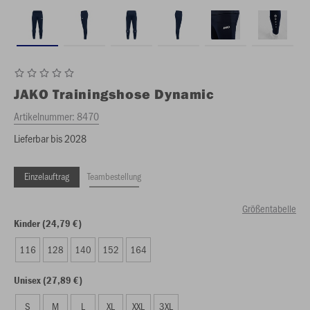
JAKO
Trainingshose Dynamic
Artikelnummer:
8470
Lieferbar bis 2028
Einzelauftrag
Teambestellung
Größentabelle
Kinder (24,79 €)
116
128
140
152
164
Unisex (27,89 €)
S
M
L
XL
XXL
3XL