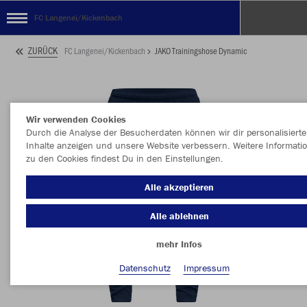
FC Langenei/Kickenbach
ZURÜCK
FC Langenei/Kickenbach
JAKO Trainingshose Dynamic
Wir verwenden Cookies
Durch die Analyse der Besucherdaten können wir dir personalisierte
Inhalte anzeigen und unsere Website verbessern. Weitere Informati
zu den Cookies findest Du in den Einstellungen.
Alle akzeptieren
Alle ablehnen
mehr Infos
Datenschutz
Impressum