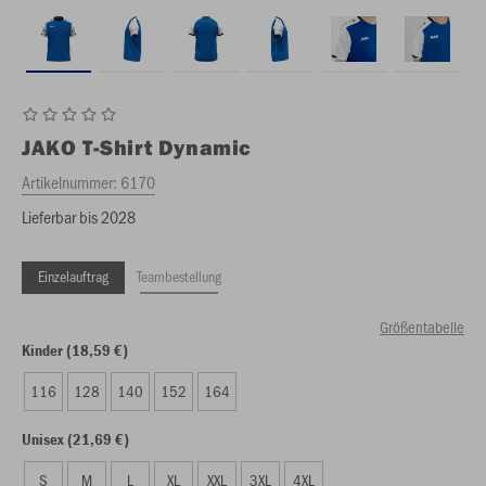
JAKO
T-Shirt Dynamic
Artikelnummer:
6170
Lieferbar bis 2028
Einzelauftrag
Teambestellung
Größentabelle
Kinder (18,59 €)
116
128
140
152
164
Unisex (21,69 €)
S
M
L
XL
XXL
3XL
4XL