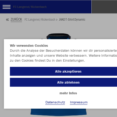
FC Langenei/Kickenbach
ZURÜCK
FC Langenei/Kickenbach
JAKO T-Shirt Dynamic
Wir verwenden Cookies
Durch die Analyse der Besucherdaten können wir dir personalisierte
Inhalte anzeigen und unsere Website verbessern. Weitere Informati
zu den Cookies findest Du in den Einstellungen.
Alle akzeptieren
Alle ablehnen
mehr Infos
Datenschutz
Impressum