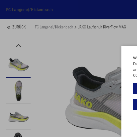
FC Langenei/Kickenbach
FC Langenei/Kickenbach
JAKO Laufschuh RiverFlow MAX
ZURÜCK
W
Du
an
Co