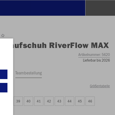
O
Laufschuh RiverFlow MAX
Artikelnummer:
5620
Lieferbar bis 2026
ftrag
Teambestellung
Größentabelle
99 €)
38
39
40
41
42
43
44
45
46