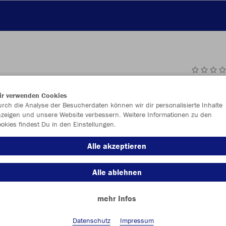
JAK
ir verwenden Cookies
rch die Analyse der Besucherdaten können wir dir personalisierte Inhalte
zeigen und unsere Website verbessern. Weitere Informationen zu den
okies findest Du in den Einstellungen.
Einzelau
Alle akzeptieren
Alle ablehnen
Größe (61,
mehr Infos
36
37
47
Datenschutz
Impressum