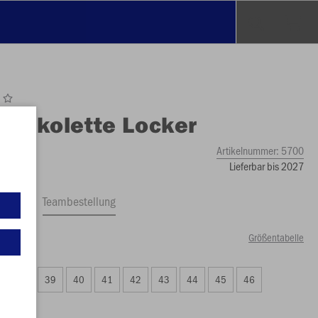
O
Jakolette Locker
Artikelnummer:
5700
Lieferbar bis 2027
ftrag
Teambestellung
Größentabelle
49 €)
38
39
40
41
42
43
44
45
46