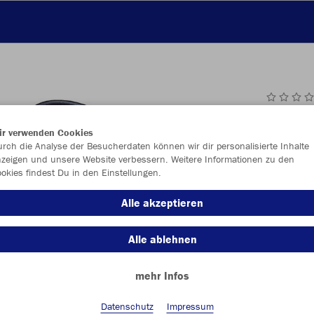
JAK
ir verwenden Cookies
rch die Analyse der Besucherdaten können wir dir personalisierte Inhalte
zeigen und unsere Website verbessern. Weitere Informationen zu den
okies findest Du in den Einstellungen.
Einzelau
Alle akzeptieren
Alle ablehnen
Größe (15,
mehr Infos
36
37
47
Datenschutz
Impressum