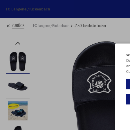
FC Langenei/Kickenbach
FC Langenei/Kickenbach
JAKO Jakolette Locker
ZURÜCK
W
Du
an
Co