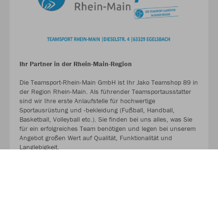
Ihr Partner in der Rhein-Main-Region
Die Teamsport-Rhein-Main GmbH ist Ihr Jako Teamshop 89 in
der Region Rhein-Main. Als führender Teamsportausstatter
sind wir Ihre erste Anlaufstelle für hochwertige
Sportausrüstung und -bekleidung (Fußball, Handball,
Basketball, Volleyball etc.). Sie finden bei uns alles, was Sie
für ein erfolgreiches Team benötigen und legen bei unserem
Angebot großen Wert auf Qualität, Funktionalität und
Langlebigkeit.
MEHR LESEN