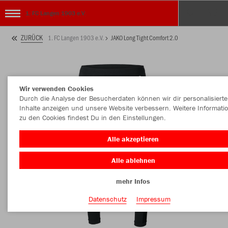
1. FC Langen 1903 e.V.
ZURÜCK
1. FC Langen 1903 e.V.
JAKO Long Tight Comfort 2.0
Wir verwenden Cookies
Durch die Analyse der Besucherdaten können wir dir personalisierte
Inhalte anzeigen und unsere Website verbessern. Weitere Informati
zu den Cookies findest Du in den Einstellungen.
Alle akzeptieren
Alle ablehnen
mehr Infos
Datenschutz
Impressum