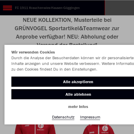
FC 1911 Krauchenwies-Hausen-Göggingen
NEUE KOLLEKTION, Musterteile bei
GRÜNVOGEL Sportartikel&Teamwear zur
Anprobe verfügbar! NEU: Abholung oder
Versand der Bestellung!
Wir verwenden Cookies
Durch die Analyse der Besucherdaten können wir dir personalisierte
Inhalte anzeigen und unsere Website verbessern. Weitere Informati
zu den Cookies findest Du in den Einstellungen.
Nachhaltig
Farbe
Alle akzeptieren
Alle ablehnen
mehr Infos
Datenschutz
Impressum