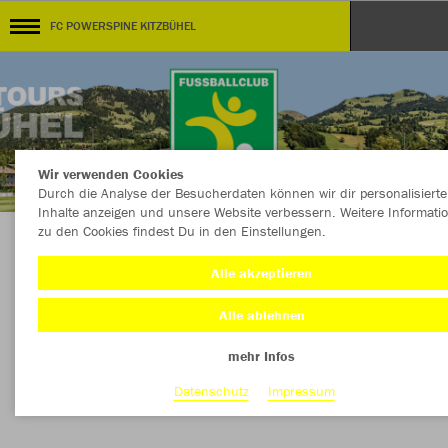
FC POWERSPINE KITZBÜHEL
Wir verwenden Cookies
Durch die Analyse der Besucherdaten können wir dir personalisierte
Inhalte anzeigen und unsere Website verbessern. Weitere Informati
zu den Cookies findest Du in den Einstellungen.
KOLLEKTION FC POWERSPINE KITZBÜHEL
Alle akzeptieren
powered by KITZSPORT
Alle ablehnen
mehr Infos
Nachhaltig
Farbe
Datenschutz
Impressum