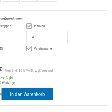
lungspositionen
nswappen
Initialen
MS
Vereinsname
€
Preis inkl. 19% MwSt. zzgl. Versand
rt verfügbar
10 Werktage
In den Warenkorb