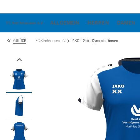
ALLGEMEIN
HERREN
DAMEN
FC Kirchhausen e.V.
FC Kirchhausen e.V.
JAKO T-Shirt Dynamic Damen
ZURÜCK