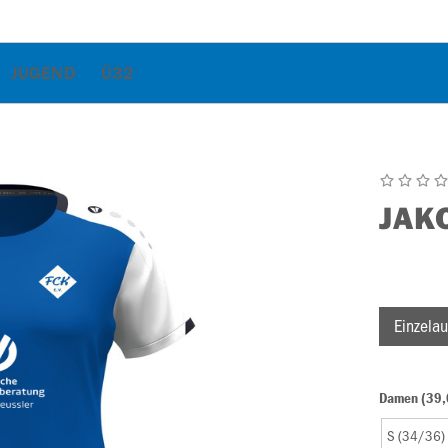
JUGEND
Ü32
JAK
Einzelau
Damen (39,
S (34/36)