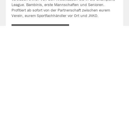
League. Bambinis, erste Mannschaften und Senioren.
Profitiert ab sofort von der Partnerschaft zwischen eurem
Verein, eurem Sportfachhändler vor Ort und JAKO.
MEHR LESEN
Über JAKO
Aus der Garage zum führenden Teamsport-Ausrüster. Die
Erfolgsgeschichte von JAKO beginnt 1989 und dauert bis
heute an. Seit der Gründung ist es das Ziel von JAKO, der