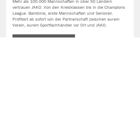
Mehr als 100.000 Mannschaften in über 50 Ländern
vertrauen JAKO. Von den Kreisklassen bis in die Champions
League. Bambinis, erste Mannschaften und Senioren.
Profitiert ab sofort von der Partnerschaft zwischen eurem
Verein, eurem Sportfachhändler vor Ort und JAKO.
MEHR LESEN
Über JAKO
Aus der Garage zum führenden Teamsport-Ausrüster. Die