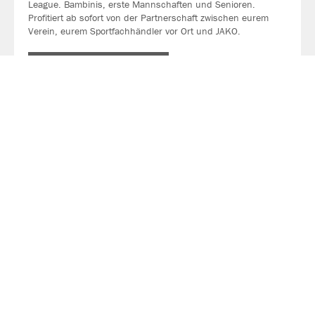
League. Bambinis, erste Mannschaften und Senioren.
Profitiert ab sofort von der Partnerschaft zwischen eurem
Verein, eurem Sportfachhändler vor Ort und JAKO.
MEHR LESEN
Über JAKO
Aus der Garage zum führenden Teamsport-Ausrüster. Die
Erfolgsgeschichte von JAKO beginnt 1989 und dauert bis
heute an. Seit der Gründung ist es das Ziel von JAKO, der