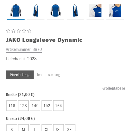
JAKO
Longsleeve Dynamic
Artikelnummer:
8870
Lieferbar bis 2028
Einzelauftrag
Teambestellung
Größentabelle
Kinder (21,00 €)
116
128
140
152
164
Unisex (24,00 €)
S
M
L
XL
XXL
3XL