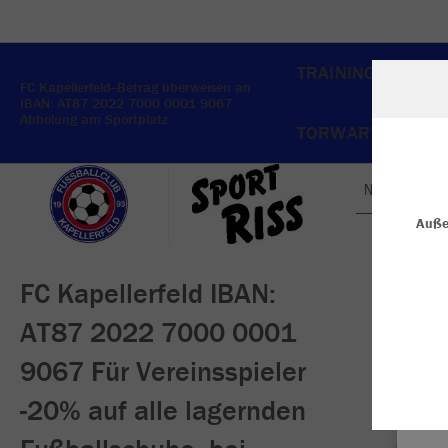
TRAINING
FREIZ
FC Kapellerfeld--Betrag überweisen an
IBAN: AT87 2022 7000 0001 9067
Abholung am Sportplatz
TORWART BEKLEI
Nachhaltig
W
Du
Auße
an
Co
FC Kapellerfeld IBAN:
AT87 2022 7000 0001
9067 Für Vereinsspieler
-20% auf alle lagernden