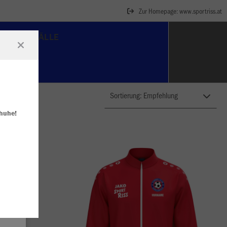
Zur Homepage: www.sportriss.at
FUSSBÄLLE
huhe!