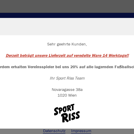
EIT
WINTER
TASCHEN, RUCKSÄCKE UND ZUBEHÖR
DUNG
Sehr geehrte Kunden,
Derzeit beträgt unsere Lieferzeit auf veredelte Ware 14 Werktage!!
Farbe
ir verwenden Cookies
rch die Analyse der Besucherdaten können wir dir personalisierte Inhalte
rdem erhalten Vereinsspieler bei uns 20% auf alle lagernden Fußballsc
zeigen und unsere Website verbessern. Weitere Informationen zu den
okies findest Du in den Einstellungen.
Ihr Sport Riss Team
Alle akzeptieren
Novaragasse 38a
1020 Wien
Alle ablehnen
mehr Infos
Datenschutz
Impressum