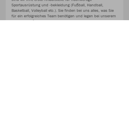
Sportausrüstung und -bekleidung (Fußball, Handball,
Basketball, Volleyball etc.). Sie finden bei uns alles, was Sie
für ein erfolgreiches Team benötigen und legen bei unserem
Angebot großen Wert auf Qualität, Funktionalität und
Langlebigkeit.
MEHR LESEN
Über JAKO
Aus der Garage zum führenden Teamsport-Ausrüster. Die