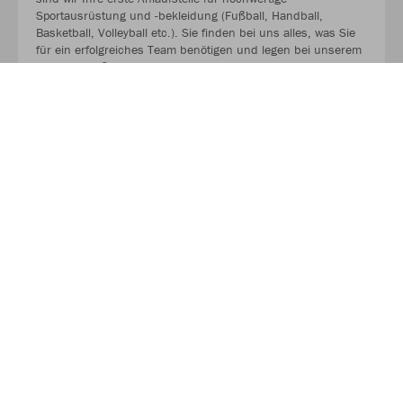
Sportausrüstung und -bekleidung (Fußball, Handball,
Basketball, Volleyball etc.). Sie finden bei uns alles, was Sie
für ein erfolgreiches Team benötigen und legen bei unserem
Angebot großen Wert auf Qualität, Funktionalität und
Langlebigkeit.
MEHR LESEN
Über JAKO
Aus der Garage zum führenden Teamsport-Ausrüster. Die