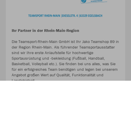
Ihr Partner in der Rhein-Main-Region
Die Teamsport-Rhein-Main GmbH ist Ihr Jako Teamshop 89 in
der Region Rhein-Main. Als führender Teamsportausstatter
sind wir Ihre erste Anlaufstelle für hochwertige
Sportausrüstung und -bekleidung (Fußball, Handball,
Basketball, Volleyball etc.). Sie finden bei uns alles, was Sie
für ein erfolgreiches Team benötigen und legen bei unserem
Angebot großen Wert auf Qualität, Funktionalität und
Langlebigkeit.
MEHR LESEN