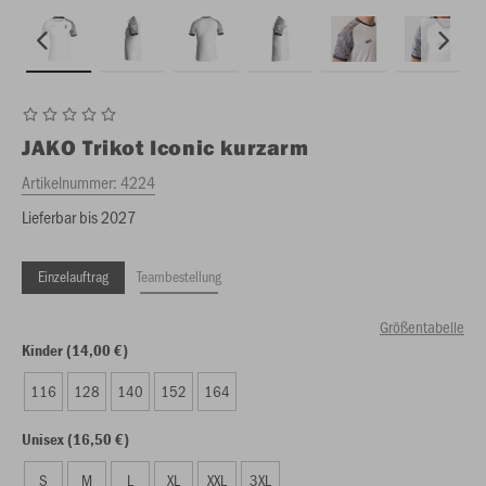
JAKO
Trikot Iconic kurzarm
Artikelnummer:
4224
Lieferbar bis 2027
Einzelauftrag
Teambestellung
Größentabelle
Kinder (14,00 €)
116
128
140
152
164
Unisex (16,50 €)
S
M
L
XL
XXL
3XL