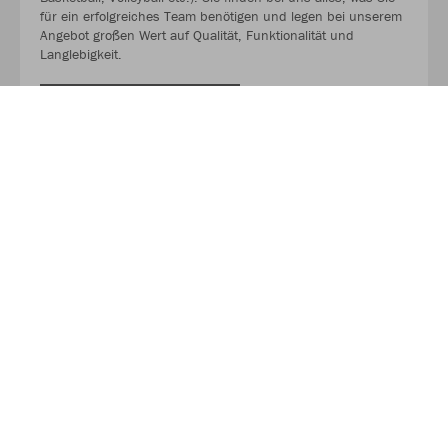
für ein erfolgreiches Team benötigen und legen bei unserem
Angebot großen Wert auf Qualität, Funktionalität und
Langlebigkeit.
MEHR LESEN
Über JAKO
Aus der Garage zum führenden Teamsport-Ausrüster. Die
Erfolgsgeschichte von JAKO beginnt 1989 und dauert bis
heute an. Seit der Gründung ist es das Ziel von JAKO, der