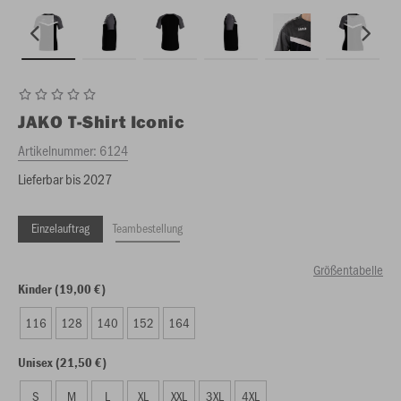
JAKO
T-Shirt Iconic
Artikelnummer:
6124
Lieferbar bis 2027
Einzelauftrag
Teambestellung
Größentabelle
Kinder (19,00 €)
116
128
140
152
164
Unisex (21,50 €)
S
M
L
XL
XXL
3XL
4XL