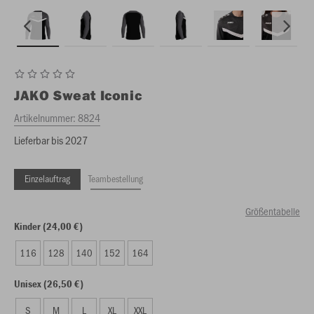
JAKO
Sweat Iconic
Artikelnummer:
8824
Lieferbar bis 2027
Einzelauftrag
Teambestellung
Größentabelle
Kinder (24,00 €)
116
128
140
152
164
Unisex (26,50 €)
S
M
L
XL
XXL