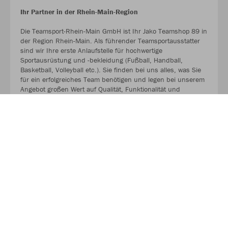
Ihr Partner in der Rhein-Main-Region
Die Teamsport-Rhein-Main GmbH ist Ihr Jako Teamshop 89 in
der Region Rhein-Main. Als führender Teamsportausstatter
sind wir Ihre erste Anlaufstelle für hochwertige
Sportausrüstung und -bekleidung (Fußball, Handball,
Basketball, Volleyball etc.). Sie finden bei uns alles, was Sie
für ein erfolgreiches Team benötigen und legen bei unserem
Angebot großen Wert auf Qualität, Funktionalität und
Langlebigkeit.
MEHR LESEN